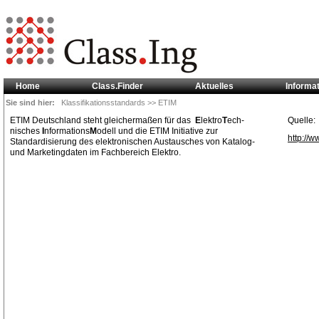
Home
Class.Finder
Aktuelles
Informa
Sie sind hier:
Klassifikationsstandards
>> ETIM
ETIM Deutschland steht gleichermaßen für das
E
lektro
T
ech-
Quelle:
nisches
I
nformations
M
odell und die ETIM Initiative zur
http://w
Standardisierung des elektronischen Austausches von Katalog-
und Marketingdaten im Fachbereich Elektro.