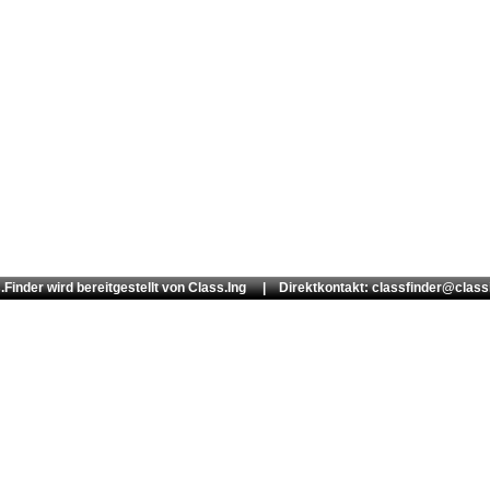
.Finder wird bereitgestellt von
Class.Ing
| Direktkontakt: classfinder@class