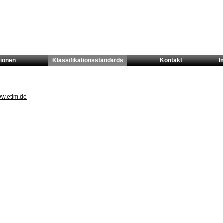
tionen
Klassifikationsstandards
Kontakt
I
ww.etim.de