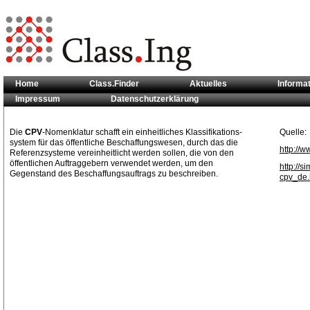
Home
Class.Finder
Aktuelles
Informa
Impressum
Datenschutzerklärung
Sie sind hier:
Klassifikationsstandards
>> CPV
Die
CPV
-Nomenklatur schafft ein einheitliches Klassifikations-
Quelle:
system für das öffentliche Beschaffungswesen, durch das die
http://w
Referenzsysteme vereinheitlicht werden sollen, die von den
öffentlichen Auftraggebern verwendet werden, um den
http://
Gegenstand des Beschaffungsauftrags zu beschreiben.
cpv_de.