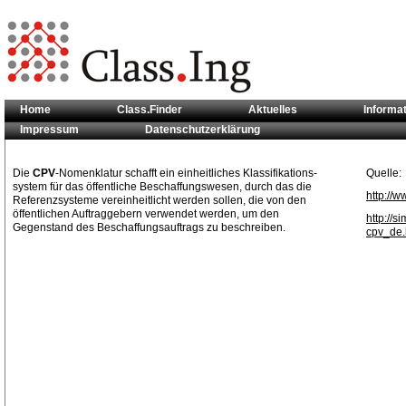
Home
Class.Finder
Aktuelles
Informa
Impressum
Datenschutzerklärung
Sie sind hier:
Klassifikationsstandards
>> CPV
Die
CPV
-Nomenklatur schafft ein einheitliches Klassifikations-
Quelle:
system für das öffentliche Beschaffungswesen, durch das die
http://w
Referenzsysteme vereinheitlicht werden sollen, die von den
öffentlichen Auftraggebern verwendet werden, um den
http://
Gegenstand des Beschaffungsauftrags zu beschreiben.
cpv_de.