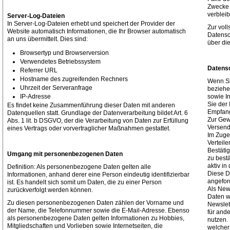
Zwecke 
verbleib
Server-Log-Dateien
In Server-Log-Dateien erhebt und speichert der Provider der
Zur voll
Website automatisch Informationen, die Ihr Browser automatisch
Datensc
an uns übermittelt. Dies sind:
über di
Browsertyp und Browserversion
Verwendetes Betriebssystem
Datens
Referrer URL
Hostname des zugreifenden Rechners
Wenn Si
Uhrzeit der Serveranfrage
beziehe
sowie I
IP-Adresse
Sie der
Es findet keine Zusammenführung dieser Daten mit anderen
Empfang
Datenquellen statt. Grundlage der Datenverarbeitung bildet Art. 6
Zur Gew
Abs. 1 lit. b DSGVO, der die Verarbeitung von Daten zur Erfüllung
Versend
eines Vertrags oder vorvertraglicher Maßnahmen gestattet.
Im Zuge
Verteil
Bestäti
Umgang mit personenbezogenen Daten
zu bestä
aktiv i
Definition: Als personenbezogene Daten gelten alle
Diese D
Informationen, anhand derer eine Person eindeutig identifizierbar
angefor
ist. Es handelt sich somit um Daten, die zu einer Person
Als New
zurückverfolgt werden können.
Daten w
Zu diesen personenbezogenen Daten zählen der Vorname und
Newslet
der Name, die Telefonnummer sowie die E-Mail-Adresse. Ebenso
für and
als personenbezogene Daten gelten Informationen zu Hobbies,
nutzen. 
Mitgliedschaften und Vorlieben sowie Internetseiten, die
welcher