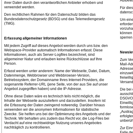
Aufbewa
ihrer Daten durch den verantwortlichen Anbieter erhoben und
verwendet werden.
Für dies
datensc
Den rechtlichen Rahmen für den Datenschutz bilden das
Bundesdatenschutzgesetz (BDSG) und das Telemediengesetz
Um eine
(TMG).
erforder
vorzuhal
können 
sperren
Erfassung allgemeiner Informationen
Mit jedem Zugriff auf dieses Angebot werden durch uns bzw. den
Webspace-Provider automatisch Informationen erfasst. Diese
Newslet
Informationen, auch als Server-Logfiles bezeichnet, sind
allgemeiner Natur und erlauben keine Rückschlüsse auf Ihre
Zum Ver
Person.
Mail-Ad
Adresse
Erfasst werden unter anderem: Name der Webseite, Datei, Datum,
einzuwi
Datenmenge, Webbrowser und Webbrowser-Version,
freiwill
Betriebssystem, der Domainname Ihres Internet-Providers, die
Versand
sogenannte Referrer-URL (jene Seite, von der aus Sie auf unser
Angebot zugegriffen haben) und die IP-Adresse.
Die bei
ausschli
Ohne diese Daten wäre es technisch teils nicht möglich, die
DSGVO) v
Inhalte der Webseite auszuliefern und darzustellen. Insofern ist
Einwilli
die Erfassung der Daten zwingend notwendig. Darüber hinaus
formlos
verwenden wir die anonymen Informationen für statistische
„Austra
Zwecke. Sie helfen uns bei der Optimierung des Angebots und der
erfolgt
Technik. Wir behalten uns zudem das Recht vor, die Log-Files bei
unberüh
Verdacht auf eine rechtswidrige Nutzung unseres Angebotes
nachträglich zu kontrollieren.
Zur Ein
Falle d