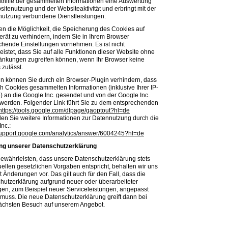
ithilfe der gesammelten Informationen eine Auswertung
itenutzung und der Websiteaktivität und erbringt mit der
tnutzung verbundene Dienstleistungen.
en die Möglichkeit, die Speicherung des Cookies auf
erät zu verhindern, indem Sie in Ihrem Browser
chende Einstellungen vornehmen. Es ist nicht
eistet, dass Sie auf alle Funktionen dieser Website ohne
änkungen zugreifen können, wenn Ihr Browser keine
 zulässt.
in können Sie durch ein Browser-Plugin verhindern, dass
ch Cookies gesammelten Informationen (inklusive Ihrer IP-
) an die Google Inc. gesendet und von der Google Inc.
 werden. Folgender Link führt Sie zu dem entsprechenden
https://tools.google.com/dlpage/gaoptout?hl=de
nden Sie weitere Informationen zur Datennutzung durch die
nc.:
/support.google.com/analytics/answer/6004245?hl=de
ng unserer Datenschutzerklärung
ewährleisten, dass unsere Datenschutzerklärung stets
uellen gesetzlichen Vorgaben entspricht, behalten wir uns
t Änderungen vor. Das gilt auch für den Fall, dass die
hutzerklärung aufgrund neuer oder überarbeiteter
gen, zum Beispiel neuer Serviceleistungen, angepasst
muss. Die neue Datenschutzerklärung greift dann bei
ächsten Besuch auf unserem Angebot.