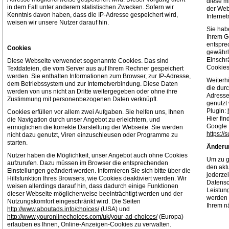
diese m
in dem Fall unter anderem statistischen Zwecken. Sofern wir
der Webs
Kenntnis davon haben, dass die IP-Adresse gespeichert wird,
Interne
weisen wir unsere Nutzer darauf hin.
Sie hab
Ihrem G
entspre
Cookies
gewährl
Einschr
Diese Webseite verwendet sogenannte Cookies. Das sind
Cookies
Textdateien, die vom Server aus auf Ihrem Rechner gespeichert
werden. Sie enthalten Informationen zum Browser, zur IP-Adresse,
Weiterh
dem Betriebssystem und zur Internetverbindung. Diese Daten
die dur
werden von uns nicht an Dritte weitergegeben oder ohne ihre
Adresse
Zustimmung mit personenbezogenen Daten verknüpft.
genutzt
Plugin:
Cookies erfüllen vor allem zwei Aufgaben. Sie helfen uns, Ihnen
Hier fi
die Navigation durch unser Angebot zu erleichtern, und
Google I
ermöglichen die korrekte Darstellung der Webseite. Sie werden
https:/
nicht dazu genutzt, Viren einzuschleusen oder Programme zu
starten.
Änderu
Nutzer haben die Möglichkeit, unser Angebot auch ohne Cookies
Um zu g
aufzurufen. Dazu müssen im Browser die entsprechenden
den akt
Einstellungen geändert werden. Informieren Sie sich bitte über die
jederzei
Hilfsfunktion Ihres Browsers, wie Cookies deaktiviert werden. Wir
Datensc
weisen allerdings darauf hin, dass dadurch einige Funktionen
Leistun
dieser Webseite möglicherweise beeinträchtigt werden und der
werden 
Nutzungskomfort eingeschränkt wird. Die Seiten
Ihrem n
http://www.aboutads.info/choices/
(USA) und
http://www.youronlinechoices.com/uk/your-ad-choices/
(Europa)
erlauben es Ihnen, Online-Anzeigen-Cookies zu verwalten.