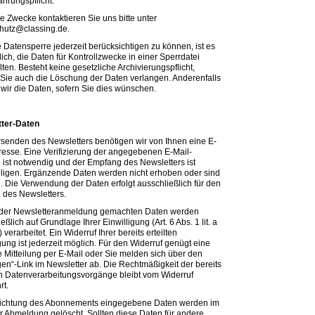
hrungspflicht.
e Zwecke kontaktieren Sie uns bitte unter
hutz@classing.de.
 Datensperre jederzeit berücksichtigen zu können, ist es
lich, die Daten für Kontrollzwecke in einer Sperrdatei
ten. Besteht keine gesetzliche Archivierungspflicht,
Sie auch die Löschung der Daten verlangen. Anderenfalls
 wir die Daten, sofern Sie dies wünschen.
ter-Daten
senden des Newsletters benötigen wir von Ihnen eine E-
resse. Eine Verifizierung der angegebenen E-Mail-
 ist notwendig und der Empfang des Newsletters ist
lligen. Ergänzende Daten werden nicht erhoben oder sind
ig. Die Verwendung der Daten erfolgt ausschließlich für den
 des Newsletters.
 der Newsletteranmeldung gemachten Daten werden
eßlich auf Grundlage Ihrer Einwilligung (Art. 6 Abs. 1 lit. a
erarbeitet. Ein Widerruf Ihrer bereits erteilten
gung ist jederzeit möglich. Für den Widerruf genügt eine
e Mitteilung per E-Mail oder Sie melden sich über den
gen“-Link im Newsletter ab. Die Rechtmäßigkeit der bereits
en Datenverarbeitungsvorgänge bleibt vom Widerruf
rt.
richtung des Abonnements eingegebene Daten werden im
er Abmeldung gelöscht. Sollten diese Daten für andere