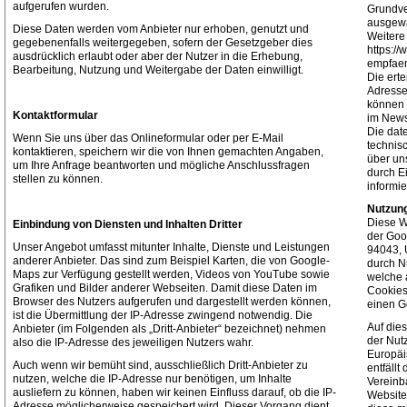
aufgerufen wurden.
Grundve
ausgewä
Diese Daten werden vom Anbieter nur erhoben, genutzt und
Weitere 
gegebenenfalls weitergegeben, sofern der Gesetzgeber dies
https:/
ausdrücklich erlaubt oder aber der Nutzer in die Erhebung,
empfaen
Bearbeitung, Nutzung und Weitergabe der Daten einwilligt.
Die erte
Adresse
können 
Kontaktformular
im Newsl
Die dat
Wenn Sie uns über das Onlineformular oder per E-Mail
technis
kontaktieren, speichern wir die von Ihnen gemachten Angaben,
über un
um Ihre Anfrage beantworten und mögliche Anschlussfragen
durch E
stellen zu können.
informie
Nutzung
Diese W
Einbindung von Diensten und Inhalten Dritter
der Goo
Unser Angebot umfasst mitunter Inhalte, Dienste und Leistungen
94043, 
anderer Anbieter. Das sind zum Beispiel Karten, die von Google-
durch N
Maps zur Verfügung gestellt werden, Videos von YouTube sowie
welche 
Grafiken und Bilder anderer Webseiten. Damit diese Daten im
Cookies
Browser des Nutzers aufgerufen und dargestellt werden können,
einen G
ist die Übermittlung der IP-Adresse zwingend notwendig. Die
Auf die
Anbieter (im Folgenden als „Dritt-Anbieter“ bezeichnet) nehmen
der Nut
also die IP-Adresse des jeweiligen Nutzers wahr.
Europäi
Auch wenn wir bemüht sind, ausschließlich Dritt-Anbieter zu
entfäll
nutzen, welche die IP-Adresse nur benötigen, um Inhalte
Vereinb
ausliefern zu können, haben wir keinen Einfluss darauf, ob die IP-
Websiteb
Adresse möglicherweise gespeichert wird. Dieser Vorgang dient