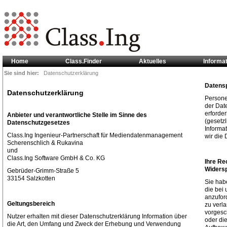
Home
Class.Finder
Aktuelles
Informa
Sie sind hier:
Datenschutzerklärung
Datens
Datenschutzerklärung
Persone
der Dat
erforde
Anbieter und verantwortliche Stelle im Sinne des
(gesetzl
Datenschutzgesetzes
Informat
Class.Ing Ingenieur-Partnerschaft für Mediendatenmanagement
wir die 
Scherenschlich & Rukavina
und
Class.Ing Software GmbH & Co. KG
Ihre Re
Widers
Gebrüder-Grimm-Straße 5
33154
Salzkotten
Sie habe
die bei
anzufor
Geltungsbereich
zu verl
vorgesc
Nutzer erhalten mit dieser Datenschutzerklärung Information über
oder di
die Art, den Umfang und Zweck der Erhebung und Verwendung