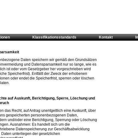
tionen
Klassifikationsstandards
Kontakt
I
parsamkeit
nbezogene Daten speichern wir gemäß den Grundsätzen
envermeidung und Datensparsamkeit nur so lange, wie es
rlich ist oder vom Gesetzgeber her vorgeschrieben wird
iche Speicherfrist). Entfällt der Zweck der erhobenen
ionen oder endet die Speicherfrist, sperren oder löschen
Daten.
chte auf Auskunft, Berichtigung, Sperre, Löschung und
pruch
n das Recht, auf Antrag unentgeltlich eine Auskunft, über
 uns gespeicherten personenbezogenen Daten,
dern und/oder eine Berichtigung, Sperrung oder Löschung
angen. Ausnahmen: Es handelt sich um die
hriebene Datenspeicherung zur Geschäftsabwicklung
e Daten unterliegen der gesetzlichen