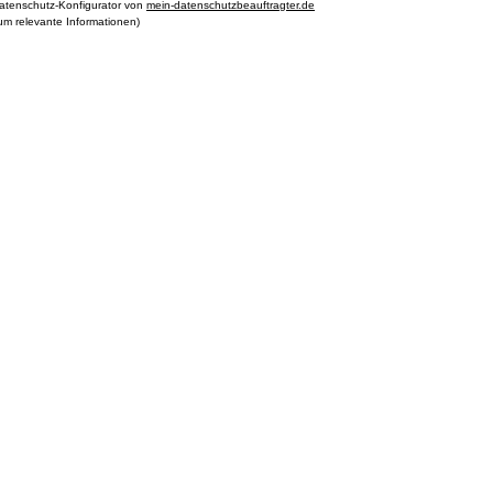
Datenschutz-Konfigurator von
mein-datenschutzbeauftragter.de
um relevante Informationen)