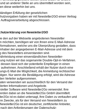
und an anderer Stelle an uns übermittelt worden sein,
en diese weiterhin bei uns.
ständigen Erfüllung der gesetzlichen
hutzvorgaben haben wir mit Newsletter2GO einen Vertrag
e Auftragsverarbeitung abgeschlossen.
chutzerklärung von Newsletter2GO
e den auf der Webseite angebotenen Newsletter
n möchten, benötigen wir von Ihnen eine E-Mail-Adresse
nformationen, welche uns die Überprüfung gestatten, dass
 Inhaber der angegebenen E-Mail-Adresse und mit dem
 des Newsletters einverstanden sind.
ährleistung einer einverständlichen Newsletter-
ung nutzen wir das sogenannte Double-Opt-in-Verfahren.
 dessen lässt sich der potentielle Empfänger in einen
er aufnehmen. Anschließend erhält der Nutzer durch eine
gungs-E-Mail die Möglichkeit, die Anmeldung rechtssicher
tigen. Nur wenn die Bestätigung erfolgt, wird die Adresse
n den Verteiler aufgenommen.
aten verwenden wir ausschließlich für den Versand der
derten Informationen und Angebote.
sletter Software wird Newsletter2Go verwendet. Ihre
erden dabei an die Newsletter2Go GmbH übermittelt.
ter2Go ist es dabei untersagt, Ihre Daten zu verkaufen und
ere Zwecke, als für den Versand von Newslettern zu
Newsletter2Go ist ein deutscher, zertifizierter Anbieter,
 nach den Anforderungen der Datenschutz-