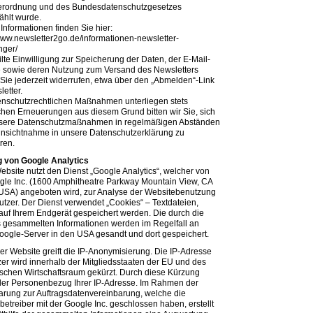
rordnung und des Bundesdatenschutzgesetzes
hlt wurde.
Informationen finden Sie hier:
/www.newsletter2go.de/informationen-newsletter-
ger/
ilte Einwilligung zur Speicherung der Daten, der E-Mail-
 sowie deren Nutzung zum Versand des Newsletters
Sie jederzeit widerrufen, etwa über den „Abmelden“-Link
etter.
enschutzrechtlichen Maßnahmen unterliegen stets
chen Erneuerungen aus diesem Grund bitten wir Sie, sich
sere Datenschutzmaßnahmen in regelmäßigen Abständen
insichtnahme in unsere Datenschutzerklärung zu
ren.
 von Google Analytics
ebsite nutzt den Dienst „Google Analytics“, welcher von
gle Inc. (1600 Amphitheatre Parkway Mountain View, CA
USA) angeboten wird, zur Analyse der Websitebenutzung
utzer. Der Dienst verwendet „Cookies“ – Textdateien,
auf Ihrem Endgerät gespeichert werden. Die durch die
 gesammelten Informationen werden im Regelfall an
oogle-Server in den USA gesandt und dort gespeichert.
ser Website greift die IP-Anonymisierung. Die IP-Adresse
zer wird innerhalb der Mitgliedsstaaten der EU und des
schen Wirtschaftsraum gekürzt. Durch diese Kürzung
t der Personenbezug Ihrer IP-Adresse. Im Rahmen der
arung zur Auftragsdatenvereinbarung, welche die
etreiber mit der Google Inc. geschlossen haben, erstellt