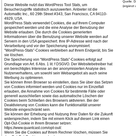
Quelle: 
Diese Website nutzt das WordPress Tool Stats, um
(ergänzt 
Besucherzugriffe statistisch auszuwerten. Anbieter ist die
Automattic Inc., 60 29th Street #343, San Francisco, CA 94110-
4929, USA.
WordPress Stats verwendet Cookies, die auf Ihrem Computer
gespeichert werden und die eine Analyse der Benutzung der
Website erlauben. Die durch die Cookies generierten
Informationen über die Benutzung unserer Website werden auf
Servern in den USA gespeichert. Ihre IP-Adresse wird nach der
Verarbeitung und vor der Speicherung anonymisiert.
“WordPress-Stats”-Cookies verbleiben auf Ihrem Endgerät, bis Sie
sie löschen.
Die Speicherung von “WordPress Stats”-Cookies erfolgt auf
Grundlage von Art. 6 Abs. 1 lit. f DSGVO. Der Websitebetreiber hat
ein berechtigtes Interesse an der anonymisierten Analyse des
Nutzerverhaltens, um sowohl sein Webangebot als auch seine
Werbung zu optimieren.
Sie können Ihren Browser so einstellen, dass Sie über das Setzen
von Cookies informiert werden und Cookies nur im Einzelfall
erlauben, die Annahme von Cookies für bestimmte Fälle oder
generell ausschließen sowie das automatische Löschen der
Cookies beim Schließen des Browsers aktivieren. Bei der
Deaktivierung von Cookies kann die Funktionalität unserer
Website eingeschränkt sein.
Sie können der Erhebung und Nutzung Ihrer Daten für die Zukunft
widersprechen, indem Sie mit einem Klick auf diesen Link einen
Opt-Out-Cookie in Ihrem Browser setzen:
https://www.quantcast.com/opt-out/.
Wenn Sie die Cookies auf Ihrem Rechner löschen, müssen Sie