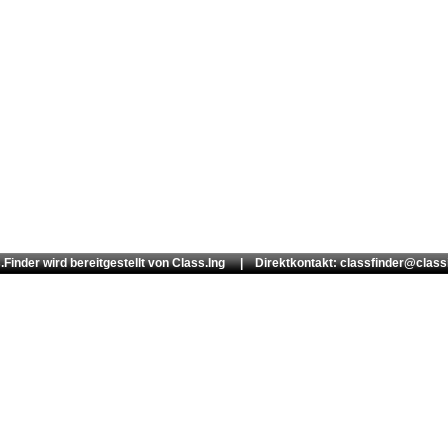
.Finder wird bereitgestellt von
Class.Ing
| Direktkontakt: classfinder@class