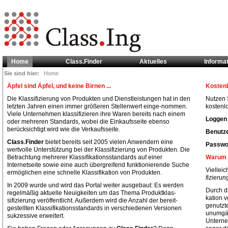
Home
Class.Finder
Aktuelles
Informa
Sie sind hier:
Home
Äpfel sind Äpfel, und keine Birnen ...
Kostenl
Die Klassifizierung von Produkten und Dienstleistungen hat in den
Nutzen S
letzten Jahren einen immer größeren Stellenwert einge-nommen.
kostenlo
Viele Unternehmen klassifizieren ihre Waren bereits nach einem
Loggen 
oder mehreren Standards, wobei die Einkaufsseite ebenso
berücksichtigt wird wie die Verkaufsseite.
Benutze
Class
.
Finder
bietet bereits seit 2005 vielen Anwendern eine
Passwor
wertvolle Unterstützung bei der Klassifizierung von Produkten. Die
Betrachtung mehrerer Klassifikationsstandards auf einer
Warum 
Internetseite sowie eine auch übergreifend funktionierende Suche
Vielleic
ermöglichen eine schnelle Klassifikation von Produkten.
fizieru
In 2009 wurde und wird das Portal weiter ausgebaut: Es werden
Durch di
regelmäßig aktuelle Neuigkeiten um das Thema Produktklas-
kation 
sifizierung veröffentlicht. Außerdem wird die Anzahl der bereit-
genutzt
gestellten Klassifikationsstandards in verschiedenen Versionen
unumgän
sukzessive erweitert.
Unterne