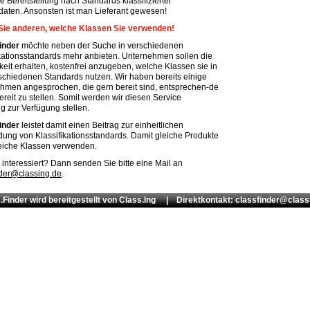
e Bereitstellung nach Standards klassifizierter
daten. Ansonsten ist man Lieferant gewesen!
Sie anderen, welche Klassen Sie verwenden!
inder
möchte neben der Suche in verschiedenen
ikationsstandards mehr anbieten. Unternehmen sollen die
keit erhalten, kostenfrei anzugeben, welche Klassen sie in
schiedenen Standards nutzen. Wir haben bereits einige
hmen angesprochen, die gern bereit sind, entsprechen-de
reit zu stellen. Somit werden wir diesen Service
tig zur Verfügung stellen.
inder
leistet damit einen Beitrag zur einheitlichen
ung von Klassifikationsstandards. Damit gleiche Produkte
eiche Klassen verwenden.
 interessiert? Dann senden Sie bitte eine Mail an
nder@classing.de
.
.Finder wird bereitgestellt von
Class.Ing
| Direktkontakt: classfinder@class