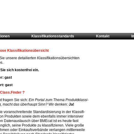
tionen
Klassifikationsstandards
Kontakt
I
ose Klassifikationsübersicht
ie unsere detailierten Klassifikationsübersichten
s.
Sie sich kostenfrei ein.
r: gast
t: gast
Class.Finder ?
ht fragen Sie sich:
Ein Portal zum Thema Produktklassi-
ng, macht das überhaupt Sinn?
Wir denken:
Ja!
e voranschreitende Standardisierung in der Klassifi-
von Produkten sowie dem ebenfalls immer intensiver
en Datenaustausch über BMEcat ist es heute fast
glich, seine Produkte zu klassifizieren. Viele große
hmen oder Einkaufsverbände verlangen mittlerweile