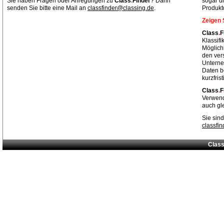
Sie haben Fragen oder Anregungen zu
Class
.
Finder
? Dann
sogar di
senden Sie bitte eine Mail an
classfinder@classing.de
.
Produkt
Zeigen 
Class
.
F
Klassif
Möglich
den ver
Unterne
Daten be
kurzfris
Class
.
F
Verwend
auch gl
Sie sind
classfi
Class