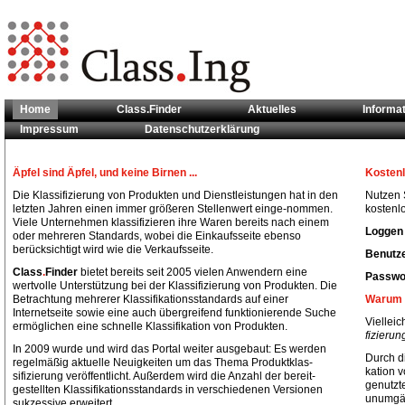
Home
Class.Finder
Aktuelles
Informa
Impressum
Datenschutzerklärung
Sie sind hier:
Home
Äpfel sind Äpfel, und keine Birnen ...
Kostenl
Die Klassifizierung von Produkten und Dienstleistungen hat in den
Nutzen S
letzten Jahren einen immer größeren Stellenwert einge-nommen.
kostenlo
Viele Unternehmen klassifizieren ihre Waren bereits nach einem
Loggen 
oder mehreren Standards, wobei die Einkaufsseite ebenso
berücksichtigt wird wie die Verkaufsseite.
Benutze
Class
.
Finder
bietet bereits seit 2005 vielen Anwendern eine
Passwor
wertvolle Unterstützung bei der Klassifizierung von Produkten. Die
Betrachtung mehrerer Klassifikationsstandards auf einer
Warum 
Internetseite sowie eine auch übergreifend funktionierende Suche
Vielleic
ermöglichen eine schnelle Klassifikation von Produkten.
fizieru
In 2009 wurde und wird das Portal weiter ausgebaut: Es werden
Durch di
regelmäßig aktuelle Neuigkeiten um das Thema Produktklas-
kation 
sifizierung veröffentlicht. Außerdem wird die Anzahl der bereit-
genutzt
gestellten Klassifikationsstandards in verschiedenen Versionen
unumgän
sukzessive erweitert.