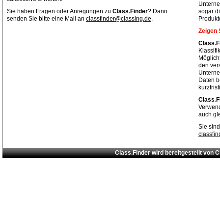
Unterne
Sie haben Fragen oder Anregungen zu
Class
.
Finder
? Dann
sogar di
senden Sie bitte eine Mail an
classfinder@classing.de
.
Produkt
Zeigen 
Class
.
F
Klassif
Möglich
den ver
Unterne
Daten be
kurzfris
Class
.
F
Verwend
auch gl
Sie sind
classfi
Class.Finder wird bereitgestellt von
C