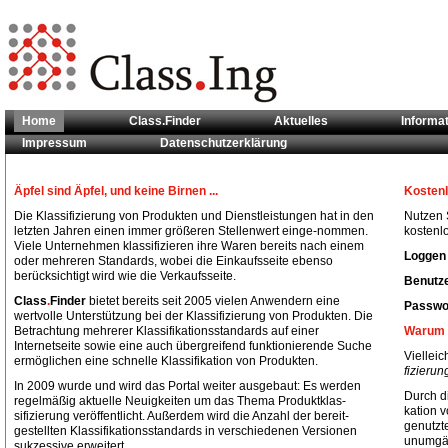
Home
Class.Finder
Aktuelles
Informa
Impressum
Datenschutzerklärung
Sie sind hier:
Home
Äpfel sind Äpfel, und keine Birnen ...
Kostenl
Die Klassifizierung von Produkten und Dienstleistungen hat in den
Nutzen S
letzten Jahren einen immer größeren Stellenwert einge-nommen.
kostenlo
Viele Unternehmen klassifizieren ihre Waren bereits nach einem
Loggen 
oder mehreren Standards, wobei die Einkaufsseite ebenso
berücksichtigt wird wie die Verkaufsseite.
Benutze
Class
.
Finder
bietet bereits seit 2005 vielen Anwendern eine
Passwor
wertvolle Unterstützung bei der Klassifizierung von Produkten. Die
Betrachtung mehrerer Klassifikationsstandards auf einer
Warum 
Internetseite sowie eine auch übergreifend funktionierende Suche
Vielleic
ermöglichen eine schnelle Klassifikation von Produkten.
fizieru
In 2009 wurde und wird das Portal weiter ausgebaut: Es werden
Durch di
regelmäßig aktuelle Neuigkeiten um das Thema Produktklas-
kation 
sifizierung veröffentlicht. Außerdem wird die Anzahl der bereit-
genutzt
gestellten Klassifikationsstandards in verschiedenen Versionen
unumgän
sukzessive erweitert.