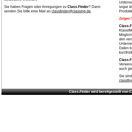
Unterne
Sie haben Fragen oder Anregungen zu
Class
.
Finder
? Dann
sogar di
senden Sie bitte eine Mail an
classfinder@classing.de
.
Produkt
Zeigen 
Class
.
F
Klassif
Möglich
den ver
Unterne
Daten be
kurzfris
Class
.
F
Verwend
auch gl
Sie sind
classfi
Class.Finder wird bereitgestellt von
C