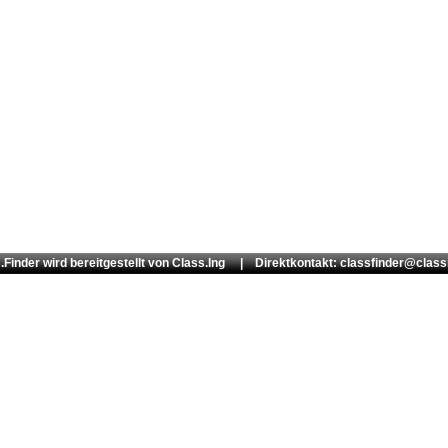
.Finder wird bereitgestellt von
Class.Ing
| Direktkontakt: classfinder@class