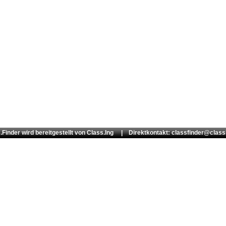
.Finder wird bereitgestellt von
Class.Ing
| Direktkontakt: classfinder@class