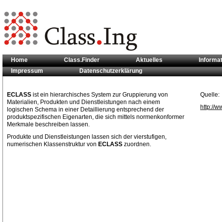
Home
Class.Finder
Aktuelles
Informa
Impressum
Datenschutzerklärung
Sie sind hier:
Klassifikationsstandards
>> ECLASS
ECLASS
ist ein hierarchisches System zur Gruppierung von
Quelle:
Materialien, Produkten und Dienstleistungen nach einem
http://w
logischen Schema in einer Detaillierung entsprechend der
produktspezifischen Eigenarten, die sich mittels normenkonformer
Merkmale beschreiben lassen.
Produkte und Dienstleistungen lassen sich der vierstufigen,
numerischen Klassenstruktur von
ECLASS
zuordnen.