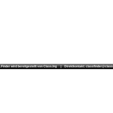
.Finder wird bereitgestellt von
Class.Ing
| Direktkontakt: classfinder@class