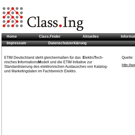
Home
Class.Finder
Aktuelles
Informa
Impressum
Datenschutzerklärung
Sie sind hier:
Klassifikationsstandards
>> ETIM
ETIM Deutschland steht gleichermaßen für das
E
lektro
T
ech-
Quelle:
nisches
I
nformations
M
odell und die ETIM Initiative zur
http://w
Standardisierung des elektronischen Austausches von Katalog-
und Marketingdaten im Fachbereich Elektro.