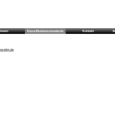
tionen
Klassifikationsstandards
Kontakt
I
ww.etim.de