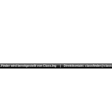
.Finder wird bereitgestellt von
Class.Ing
| Direktkontakt: classfinder@class