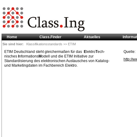
Home
Class.Finder
Aktuelles
Informa
Sie sind hier:
Klassifikationsstandards
>> ETIM
ETIM Deutschland steht gleichermaßen für das
E
lektro
T
ech-
Quelle:
nisches
I
nformations
M
odell und die ETIM Initiative zur
http://w
Standardisierung des elektronischen Austausches von Katalog-
und Marketingdaten im Fachbereich Elektro.