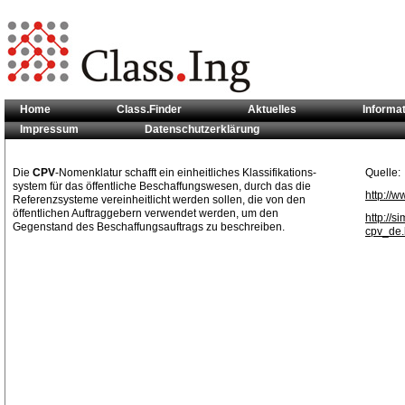
Home
Class.Finder
Aktuelles
Informa
Impressum
Datenschutzerklärung
Sie sind hier:
Klassifikationsstandards
>> CPV
Die
CPV
-Nomenklatur schafft ein einheitliches Klassifikations-
Quelle:
system für das öffentliche Beschaffungswesen, durch das die
http://w
Referenzsysteme vereinheitlicht werden sollen, die von den
öffentlichen Auftraggebern verwendet werden, um den
http://
Gegenstand des Beschaffungsauftrags zu beschreiben.
cpv_de.