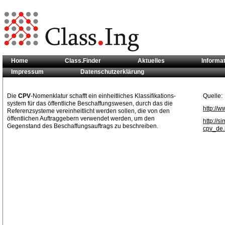
Home
Class.Finder
Aktuelles
Informa
Impressum
Datenschutzerklärung
Sie sind hier:
Klassifikationsstandards
>> CPV
Die
CPV
-Nomenklatur schafft ein einheitliches Klassifikations-
Quelle:
system für das öffentliche Beschaffungswesen, durch das die
http://w
Referenzsysteme vereinheitlicht werden sollen, die von den
öffentlichen Auftraggebern verwendet werden, um den
http://
Gegenstand des Beschaffungsauftrags zu beschreiben.
cpv_de.