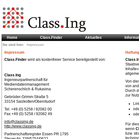
Home
Class.Finder
Aktuelles
Informa
Sie sind hier:
Impressum
Impressum
Haftun
Class
.
Finder
wird als kostenfreier Service bereitgestellt von:
Class
.
I
Staatsv
Inhalte«
allgeme
Class
.
Ing
Ingenieurpartnerschaft für
Von die
Mediendatenmanagement
von and
Scherenschlich & Rukavina
Durch d
zur Nutz
Gebrüder-Grimm-Straße 5
33154 Salzkotten/Oberntudorf
Lin
ode
Tel. +49 (0) 5258 / 92082 00
Fax +49 (0) 5258 / 92082 49
ode
info@classing.de
Für dies
http://www.classing.de
wenn
C
bzw. str
Partnerschaftsregister Essen PR 1795
technis
Steuer-Nr. 339/5754/0622