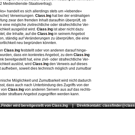
.2 Mediendienste-Staatsvertrag).
nks« handelt es sich allerdings stets um »lebende«
sche) Verweisungen.
Class
.
Ing
hat bei der erstmaligen
fung zwar den fremden Inhalt daraufhin überprüft, ob
n eine mögliche zivilrechtliche oder strafrechtliche Ver-
ichkeit ausgelöst wird.
Class
.
Ing
ist aber nicht dazu
htet, die Inhalte, auf die
Class
.
Ing
in seinem Angebot
en, ständig auf Veränderungen zu überprüfen, die eine
ortlichkeit neu begründen könnten.
enn
Class
.
Ing
feststellt oder von anderen darauf hinge-
wurden, dass ein konkretes Angebot, zu dem
Class
.
Ing
nk bereitgestellt hat, eine zivil- oder strafrechtliche Ver-
ichkeit auslöst, wird
Class
.
Ing
den Verweis auf dieses
 aufheben, soweit dies technisch möglich und zumutbar
hnische Möglichkeit und Zumutbarkeit wird nicht dadurch
usst, dass auch nach Unterbindung des Zugriffs von der
e von
Class
.
Ing
von anderen Servern aus auf das rechts-
 oder strafbare Angebot zugegriffen werden kann.
.Finder wird bereitgestellt von
Class.Ing
| Direktkontakt: classfinder@class