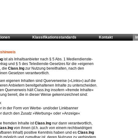
tionen
Klassifikationsstandards
Kontakt
I
gshinweis
ng
ist als Inhaltsanbieter nach § 5 Abs. 1 Mediendienste-
etrag und § 5 des Teledienste-Gesetzes für die »eigenen
, die
Class
.
Ing
zur Nutzung bereithalten, nach den
inen Gesetzen verantwortlich.
sen eigenen Inhalten sind Querverweise (»Links«) auf die
eren Anbietern bereitgehaltenen Inhalte zu unterscheiden.
en Querverweis hält Class.Ing insofern »fremde Inhalte«
ung bereit, die in dieser Weise gekennzeichnet sind:
k
r in der Form von Werbe- und/oder Linkbanner
r durch den Zusatz »Werbung« oder »Anzeige«
e fremden Inhalte ist
Class
.
Ing
nur dann verantwortlich,
lass
.
Ing
von ihnen (d.h. auch von einem rechtswidrigen
afbaren Inhalt) positive Kenntnis haben und es
Class
.
Ing
ch möglich und zumutbar ist, deren Nutzung zu verhindern