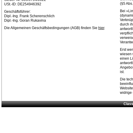
(§5 Abs
USt.-ID: DE254946392
Bei »Li
Geschäftsführer:
(dynami
Dipl.-Ing. Frank Scherenschlich
Verknüp
Dipl.-Ing. Goran Rukavina
durch ih
Die Allgemeinen Geschäftsbedingungen (AGB) finden Sie
hier
.
antwortl
verpflic
verweis
Verantw
Erst w
wiesen 
einen Li
antwortl
Angebot
ist.
Die tec
beeinfl
Websit
widrige
Class