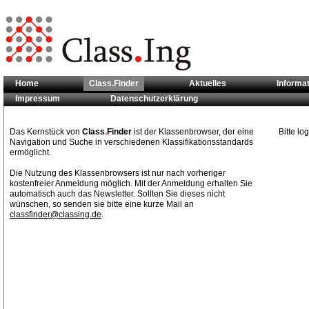
Home
Class.Finder
Aktuelles
Informa
Impressum
Datenschutzerklärung
Sie sind hier:
Class.Finder
Das Kernstück von
Class
.
Finder
ist der Klassenbrowser, der eine
Bitte l
Navigation und Suche in verschiedenen Klassifikationsstandards
ermöglicht.
Die Nutzung des Klassenbrowsers ist nur nach vorheriger
kostenfreier Anmeldung möglich. Mit der Anmeldung erhalten Sie
automatisch auch das Newsletter. Sollten Sie dieses nicht
wünschen, so senden sie bitte eine kurze Mail an
classfinder@classing.de
.