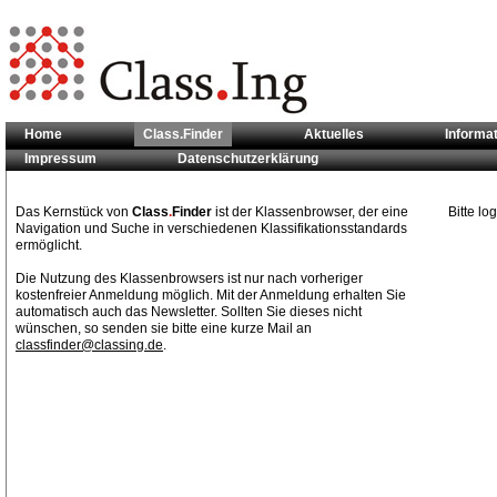
Home
Class.Finder
Aktuelles
Informa
Impressum
Datenschutzerklärung
Sie sind hier:
Class.Finder
Das Kernstück von
Class
.
Finder
ist der Klassenbrowser, der eine
Bitte l
Navigation und Suche in verschiedenen Klassifikationsstandards
ermöglicht.
Die Nutzung des Klassenbrowsers ist nur nach vorheriger
kostenfreier Anmeldung möglich. Mit der Anmeldung erhalten Sie
automatisch auch das Newsletter. Sollten Sie dieses nicht
wünschen, so senden sie bitte eine kurze Mail an
classfinder@classing.de
.